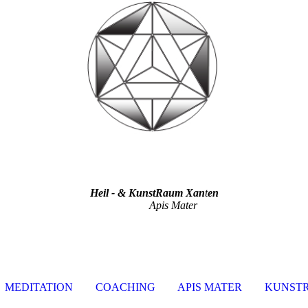
Heil - & KunstRaum Xan
t
en
s M
MEDITATION
COACHING
APIS MATER
KUNST